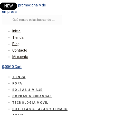
Ir
al
contenido
Búsqueda
de
productos
Inicio
Tienda
Blog
Contacto
Mi cuenta
0,00
€
0
Cart
TIENDA
ROPA
BOLSAS & VIAJE
GORRAS & BUFANDAS
TECNOLOGÍA MÓVIL
BOTELLAS & TAZAS Y TERMOS