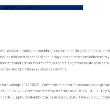
AÑADIR AL CARRITO
ion, convierte cualquier comida en una experiencia gastronómica inolvi
 incluso minitortitas con facilidad. Incluye dos sartenes antiadherentes
 funcionalidad con un rendimiento duradero. Es parcialmente apta para l
entes eléctricos tienen 2 años de garantía.
 bajo voltage 2014/35/EU, Conforme directiva de sustancias peligros
 1999/51/EC, Conforme directiva test libre níkel BS EN 1811:2012 y A
nos de 50 ppm, Contenido total de arsénico, REACH Anexo XVII, Entrad