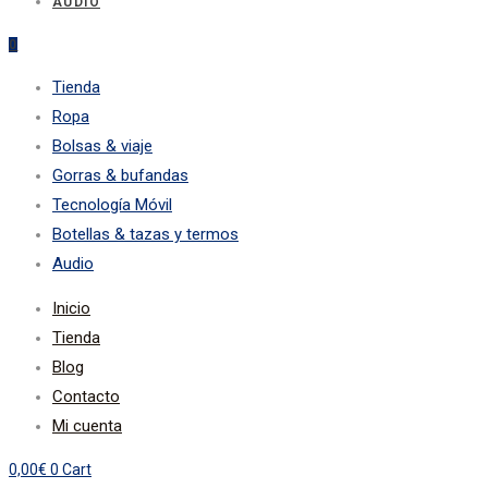
AUDIO
0
Tienda
Ropa
Bolsas & viaje
Gorras & bufandas
Tecnología Móvil
Botellas & tazas y termos
Audio
Inicio
Tienda
Blog
Contacto
Mi cuenta
0,00
€
0
Cart