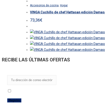
producto
producto
Accesorios de cocina
,
Hogar
tiene
VINGA Cuchillo de chef Hattasan edición Dama
múltiples
variantes.
73,36
€
Las
opciones
se
pueden
elegir
en
RECIBE LAS ÚLTIMAS OFERTAS
la
página
de
producto
He leído y acepto los términos y condiciones