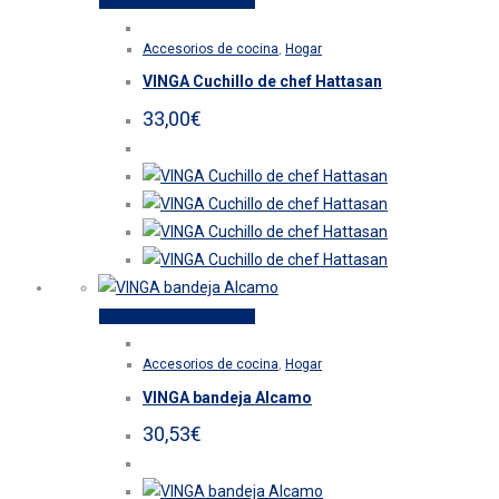
Seleccionar opciones
producto
Accesorios de cocina
,
Hogar
tiene
VINGA Cuchillo de chef Hattasan
múltiples
variantes.
33,00
€
Las
opciones
se
pueden
elegir
en
la
Este
Seleccionar opciones
página
producto
de
Accesorios de cocina
,
Hogar
tiene
producto
VINGA bandeja Alcamo
múltiples
variantes.
30,53
€
Las
opciones