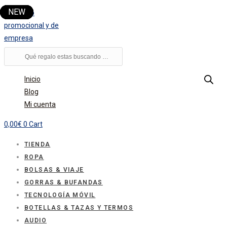
Ir
al
contenido
Búsqueda
de
productos
Inicio
Blog
Mi cuenta
0,00
€
0
Cart
TIENDA
ROPA
BOLSAS & VIAJE
GORRAS & BUFANDAS
TECNOLOGÍA MÓVIL
BOTELLAS & TAZAS Y TERMOS
AUDIO