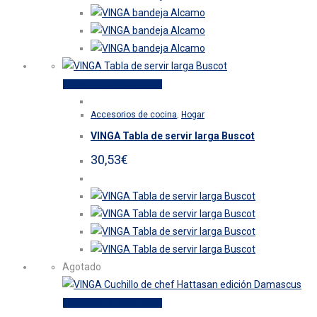
se
pueden
elegir
en
la
Este
Seleccionar opciones
página
producto
de
Accesorios de cocina
,
Hogar
tiene
producto
VINGA Tabla de servir larga Buscot
múltiples
variantes.
30,53
€
Las
opciones
se
pueden
elegir
en
Agotado
la
página
Este
Seleccionar opciones
de