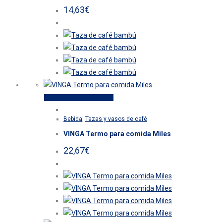
variantes.
14,63
€
Las
opciones
se
pueden
elegir
en
la
Este
Seleccionar opciones
página
producto
de
Bebida
,
Tazas y vasos de café
tiene
producto
VINGA Termo para comida Miles
múltiples
variantes.
22,67
€
Las
opciones
se
pueden
elegir
en