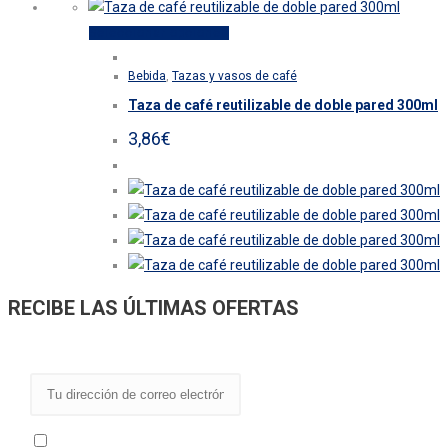
la
Este
Seleccionar opciones
página
producto
de
Bebida
,
Tazas y vasos de café
tiene
producto
Taza de café reutilizable de doble pared 300ml
múltiples
variantes.
3,86
€
Las
opciones
se
pueden
elegir
en
RECIBE LAS ÚLTIMAS OFERTAS
la
página
de
producto
He leído y acepto los términos y condiciones