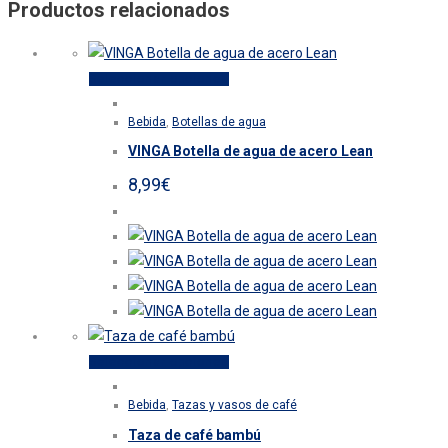
Productos relacionados
Este
Seleccionar opciones
producto
Bebida
,
Botellas de agua
tiene
VINGA Botella de agua de acero Lean
múltiples
variantes.
8,99
€
Las
opciones
se
pueden
elegir
en
la
Este
Seleccionar opciones
página
producto
de
Bebida
,
Tazas y vasos de café
tiene
producto
Taza de café bambú
múltiples