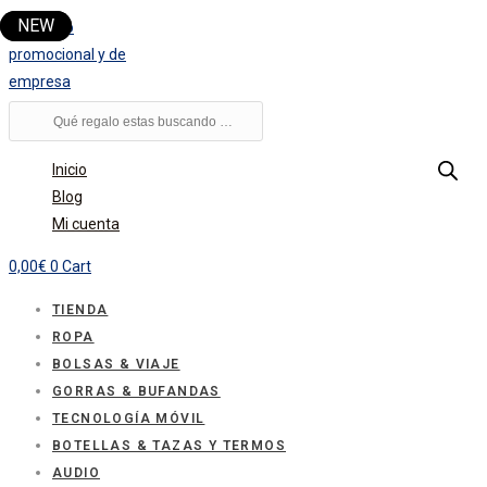
Ir
al
contenido
Búsqueda
de
productos
Inicio
Blog
Mi cuenta
0,00
€
0
Cart
TIENDA
ROPA
BOLSAS & VIAJE
GORRAS & BUFANDAS
TECNOLOGÍA MÓVIL
BOTELLAS & TAZAS Y TERMOS
AUDIO