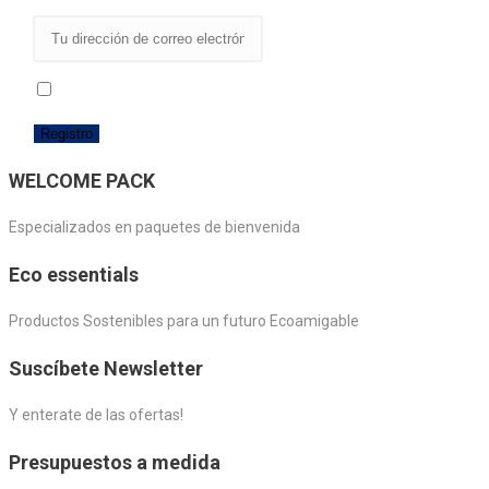
producto
He leído y acepto los términos y condiciones
WELCOME PACK
Especializados en paquetes de bienvenida
Eco essentials
Productos Sostenibles para un futuro Ecoamigable
Suscíbete Newsletter
Y enterate de las ofertas!
Presupuestos a medida