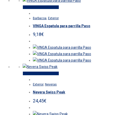
la
Este
Seleccionar opciones
página
producto
de
Barbacoa
,
Exterior
tiene
producto
VINGA Espatula para parrilla Paso
múltiples
variantes.
9,18
€
Las
opciones
se
pueden
elegir
en
Este
Seleccionar opciones
la
producto
página
Exterior
,
Neveras
tiene
de
Nevera Swiss Peak
múltiples
producto
variantes.
24,45
€
Las
opciones