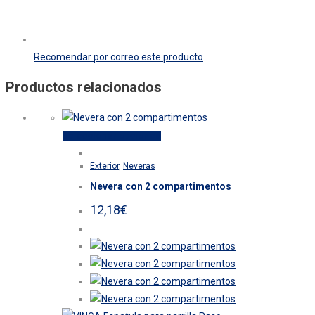
Recomendar por correo este producto
Productos relacionados
Este
Seleccionar opciones
producto
Exterior
,
Neveras
tiene
Nevera con 2 compartimentos
múltiples
variantes.
12,18
€
Las
opciones
se
pueden
elegir
en