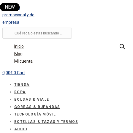
Ir
al
contenido
Búsqueda
de
productos
Inicio
Blog
Mi cuenta
0,00
€
0
Cart
TIENDA
ROPA
BOLSAS & VIAJE
GORRAS & BUFANDAS
TECNOLOGÍA MÓVIL
BOTELLAS & TAZAS Y TERMOS
AUDIO