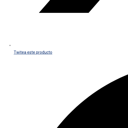
Twitea este producto
Opens
in
a
new
window