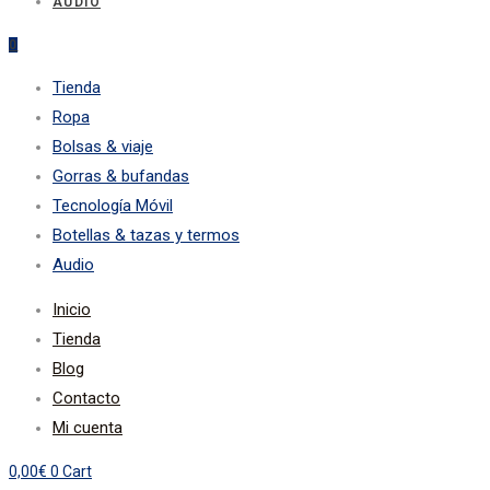
AUDIO
0
Tienda
Ropa
Bolsas & viaje
Gorras & bufandas
Tecnología Móvil
Botellas & tazas y termos
Audio
Inicio
Tienda
Blog
Contacto
Mi cuenta
0,00
€
0
Cart