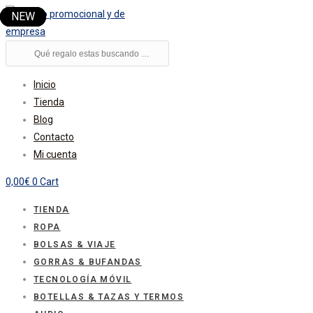
Ir
al
contenido
Búsqueda
de
productos
Inicio
Tienda
Blog
Contacto
Mi cuenta
0,00
€
0
Cart
TIENDA
ROPA
BOLSAS & VIAJE
GORRAS & BUFANDAS
TECNOLOGÍA MÓVIL
BOTELLAS & TAZAS Y TERMOS