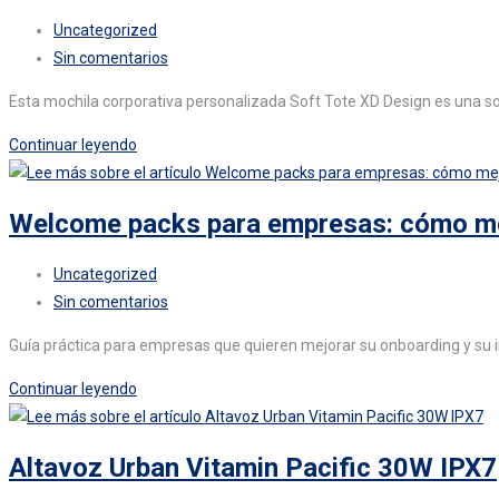
mochila
Categoría
Uncategorized
resistente
de
Comentarios
Sin comentarios
y
la
de
sostenible
Esta mochila corporativa personalizada Soft Tote XD Design es una sol
entrada:
la
|
entrada:
Mochila
Continuar leyendo
Quantum
corporativa
personalizada
Welcome packs para empresas: cómo mej
Soft
Tote
Categoría
Uncategorized
XD
de
Comentarios
Sin comentarios
Design
la
de
Guía práctica para empresas que quieren mejorar su onboarding y su 
entrada:
la
entrada:
Welcome
Continuar leyendo
packs
para
Altavoz Urban Vitamin Pacific 30W IPX7
empresas: