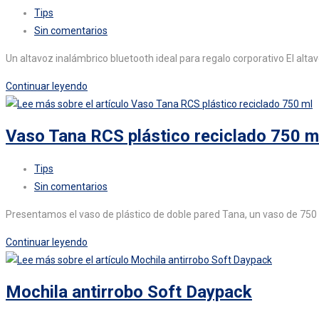
cómo
Categoría
Tips
mejorar
de
Comentarios
Sin comentarios
el
la
de
onboarding
Un altavoz inalámbrico bluetooth ideal para regalo corporativo El altav
entrada:
la
y
entrada:
Altavoz
Continuar leyendo
la
Urban
imagen
Vitamin
de
Vaso Tana RCS plástico reciclado 750 m
Pacific
marca
30W
en
Categoría
Tips
IPX7
2026
de
Comentarios
Sin comentarios
la
de
Presentamos el vaso de plástico de doble pared Tana, un vaso de 750 
entrada:
la
entrada:
Vaso
Continuar leyendo
Tana
RCS
Mochila antirrobo Soft Daypack
plástico
reciclado