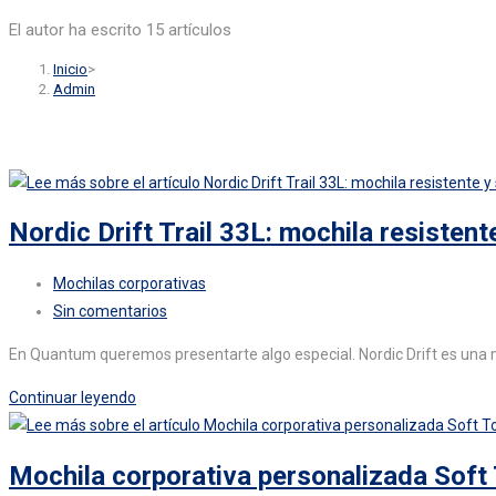
El autor ha escrito 15 artículos
Inicio
>
Admin
Nordic Drift Trail 33L: mochila resisten
Categoría
Mochilas corporativas
de
Comentarios
Sin comentarios
la
de
En Quantum queremos presentarte algo especial. Nordic Drift es una 
entrada:
la
entrada:
Nordic
Continuar leyendo
Drift
Trail
Mochila corporativa personalizada Soft
33L: