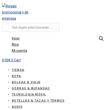
Ir
al
contenido
Búsqueda
de
productos
Inicio
Blog
Mi cuenta
0,00
€
0
Cart
TIENDA
ROPA
BOLSAS & VIAJE
GORRAS & BUFANDAS
TECNOLOGÍA MÓVIL
BOTELLAS & TAZAS Y TERMOS
AUDIO