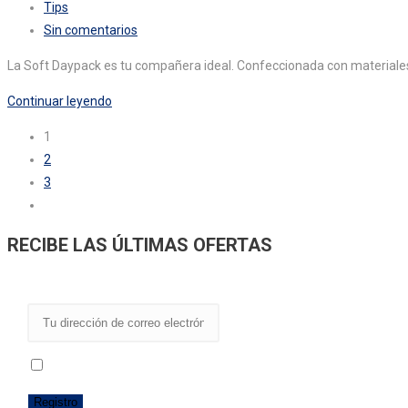
Categoría
Tips
750
de
Comentarios
Sin comentarios
ml
la
de
La Soft Daypack es tu compañera ideal. Confeccionada con materiales 
entrada:
la
entrada:
Mochila
Continuar leyendo
antirrobo
1
Soft
2
Daypack
3
Ir
a
RECIBE LAS ÚLTIMAS OFERTAS
la
página
siguiente
He leído y acepto los términos y condiciones